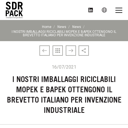
MENU
SDR
Home
News
News
PACK
Pagina
I NOSTRI IMBALLAGGI RICICLABILI MOPEK E BAPEK OTTENGONO IL
S.p.A.
corrente:
BREVETTO ITALIANO PER INVENZIONE INDUSTRIALE
16/07/2021
I NOSTRI IMBALLAGGI RICICLABILI
MOPEK E BAPEK OTTENGONO IL
BREVETTO ITALIANO PER INVENZIONE
INDUSTRIALE