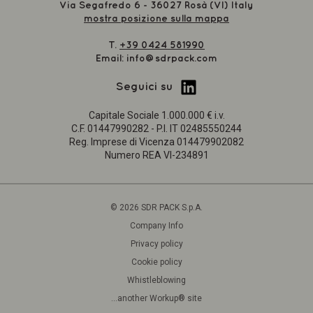
Via Segafredo 6 - 36027 Rosà (VI) Italy
mostra posizione sulla mappa
T.
+39 0424 581990
Email:
info@sdrpack.com
Seguici su
Capitale Sociale 1.000.000 € i.v.
C.F. 01447990282 - P.I. IT 02485550244
Reg. Imprese di Vicenza 014479902082
Numero REA VI-234891
©
2026 SDR PACK S.p.A.
Company Info
Privacy policy
Cookie policy
Whistleblowing
...another Workup® site