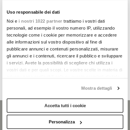
Lo spirito di innovazione e l’attenzione alla sostenibilità,
Uso responsabile dei dati
che sono da sempre nel Dna di SDR PACK, ci hanno
Noi e
i nostri 1022 partner
trattiamo i vostri dati
permesso di inventare un materiale unico e rivoluzionario,
personali, ad esempio il vostro numero IP, utilizzando
che dopo un percorso di due anni ha finalmente ottenuto il
tecnologie come i cookie per memorizzare e accedere
brevetto.
alle informazioni sul vostro dispositivo al fine di
Per maggiori informazioni sui nostri imballaggi riciclabili
pubblicare annunci e contenuti personalizzati, misurare
brevettati:
gli annunci e i contenuti, ricercare il pubblico e sviluppare
i servizi. Avete la possibilità di scegliere chi utilizza i
CONTATTACI
vostri dati e per quali scopi. Le vostre scelte in materia di
privacy sono applicabili solo su questa proprietà digitale
in cui avete effettuato le vostre scelte. È possibile
Mostra dettagli
modificare o revocare il proprio consenso in qualsiasi
momento dalla Dichiarazione sui cookie o facendo clic
sull'icona di attivazione della privacy.
Accetta tutti i cookie
Con il tuo consenso, vorremmo anche:
ISCRIVITI ALLA NOSTRA NEWSLETTER
Personalizza
raccogliere informazioni sulla tua posizione
Nome