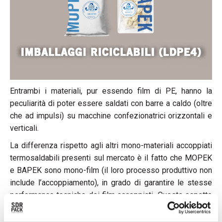
Entrambi i materiali, pur essendo film di PE, hanno la
peculiarità di poter essere saldati con barre a caldo (oltre
che ad impulsi) su macchine confezionatrici orizzontali e
verticali.
La differenza rispetto agli altri mono-materiali accoppiati
termosaldabili presenti sul mercato è il fatto che MOPEK
e BAPEK sono mono-film (il loro processo produttivo non
include l’accoppiamento), in grado di garantire le stesse
performance tecniche dei film accoppiati. Questo aspetto
è importantissimo perché facilita le operazioni di riciclo
del packaging nel suo fine vita.