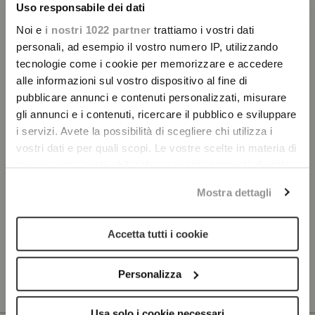
Uso responsabile dei dati
Surname
Noi e
i nostri 1022 partner
trattiamo i vostri dati
personali, ad esempio il vostro numero IP, utilizzando
tecnologie come i cookie per memorizzare e accedere
Email
alle informazioni sul vostro dispositivo al fine di
pubblicare annunci e contenuti personalizzati, misurare
gli annunci e i contenuti, ricercare il pubblico e sviluppare
i servizi. Avete la possibilità di scegliere chi utilizza i
Letta l’Informativa privacy, aderisco alla newsletter
vostri dati e per quali scopi. Le vostre scelte in materia di
Privacy policy
privacy sono applicabili solo su questa proprietà digitale
in cui avete effettuato le vostre scelte. È possibile
Mostra dettagli
modificare o revocare il proprio consenso in qualsiasi
momento dalla Dichiarazione sui cookie o facendo clic
sull'icona di attivazione della privacy.
Accetta tutti i cookie
SUBSCRIBE
Con il tuo consenso, vorremmo anche:
Personalizza
raccogliere informazioni sulla tua posizione
geografica, con un'approssimazione di qualche
Usa solo i cookie necessari