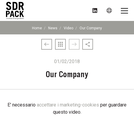
MENU
SDR
Home
News
Video
Current
Our Company
PACK
page:
S.p.A.
01/02/2018
Our Company
E' necessario
accettare i marketing-cookies
per guardare
questo video.