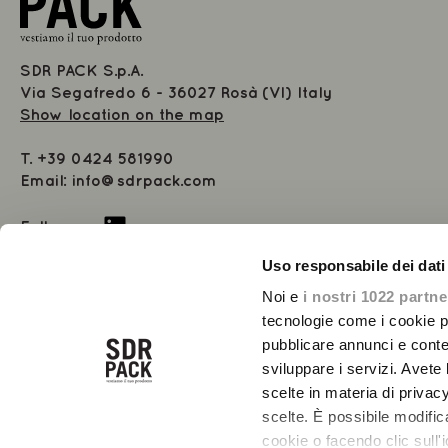
SDR PACK S.p.A.
Via Segafredo 6 - 36027 Rosà (VI) Italy
Show location on the map
T.
+39 0424 581990
Email:
info@sdrpack.com
Follow us
Uso responsabile dei dati
Share Capital 1.000.000 € i.v.
VAT 02485550244 - 01447990282
Noi e
i nostri 1022 partne
Registered at the Chamber of Commerce of Vicenza 01447990208
tecnologie come i cookie p
Number REA VI-234891
pubblicare annunci e conten
sviluppare i servizi. Avete l
scelte in materia di privacy
scelte. È possibile modifi
cookie o facendo clic sull'i