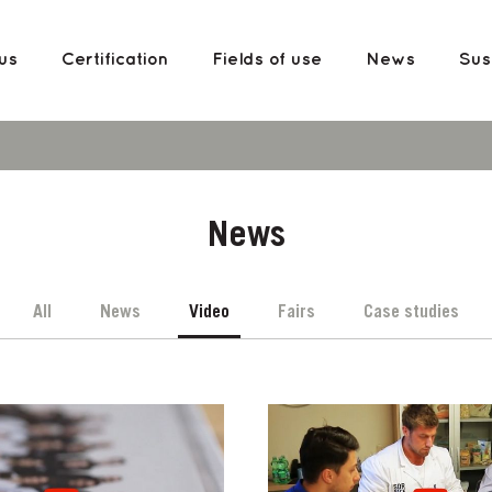
us
Certification
Fields of use
News
Sust
News
All
News
Video
Fairs
Case studies