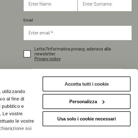
Email
Letta l’Informativa privacy, aderisco alla
newsletter
Privacy policy
Accetta tutti i cookie
, utilizzando
o al fine di
Personalizza
l pubblico e
SUBSCRIBE
i. Le vostre
Usa solo i cookie necessari
ettuato le vostre
chiarazione sui